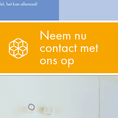
fel, het kan allemaal!
Neem nu
contact met
ons op