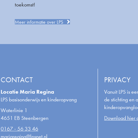
toekomst!
Meer informatie over LPS
CONTACT
PRIVACY
Locatie Maria Regina
Vanuit LPS is e
LPS basisonderwijs en kinderopvang
de stichting en 
kinderopvangloc
Waterlinie 1
4651 EB Steenbergen
Download hier d
0167 - 56 33 46
mariaregina@lpsnet.nl