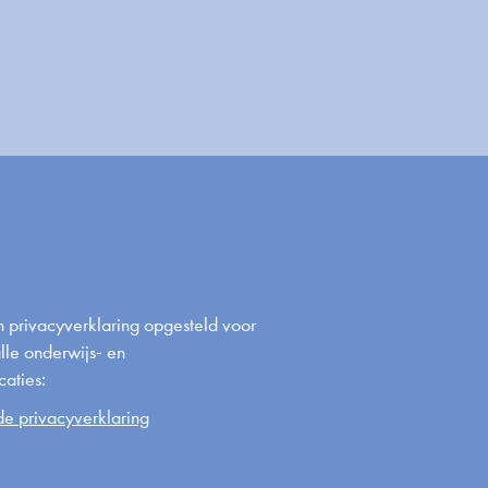
en privacyverklaring opgesteld voor
alle onderwijs- en
aties:
e privacyverklaring