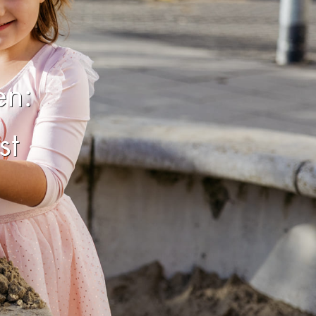
en:
st