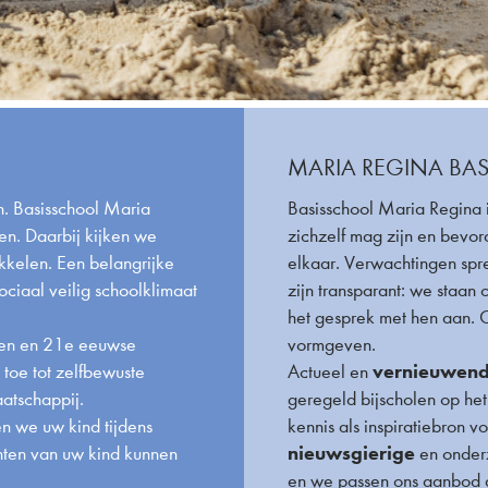
MARIA REGINA BA
en. Basisschool Maria
Basisschool Maria Regina 
en. Daarbij kijken we
zichzelf mag zijn en bevor
kkelen. Een belangrijke
elkaar. Verwachtingen spre
ociaal veilig schoolklimaat
zijn transparant: we staan
het gesprek met hen aan. 
ken en 21e eeuwse
vormgeven.
vernieuwen
toe tot zelfbewuste
Actueel en
aatschappij.
geregeld bijscholen op he
n we uw kind tijdens
kennis als inspiratiebron 
nieuwsgierige
enten van uw kind kunnen
en onderz
en we passen ons aanbod 