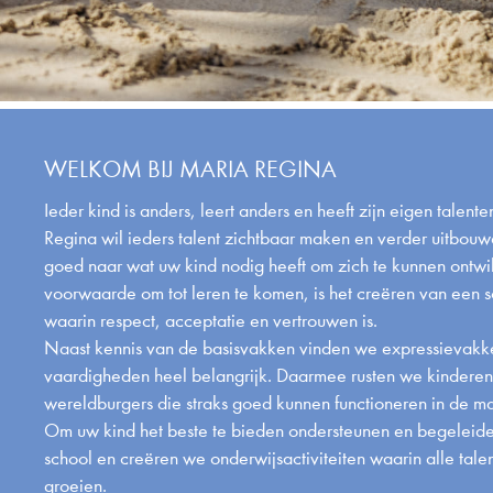
WELKOM BIJ MARIA REGINA
Ieder kind is anders, leert anders en heeft zijn eigen talent
Regina wil ieders talent zichtbaar maken en verder uitbouw
goed naar wat uw kind nodig heeft om zich te kunnen ontwi
voorwaarde om tot leren te komen, is het creëren van een s
waarin respect, acceptatie en vertrouwen is.
Naast kennis van de basisvakken vinden we expressievak
vaardigheden heel belangrijk. Daarmee rusten we kinderen 
wereldburgers die straks goed kunnen functioneren in de m
Om uw kind het beste te bieden ondersteunen en begeleide
school en creëren we onderwijsactiviteiten waarin alle tal
groeien.