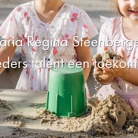
ria Regina Steenberg
eders talent een toekom