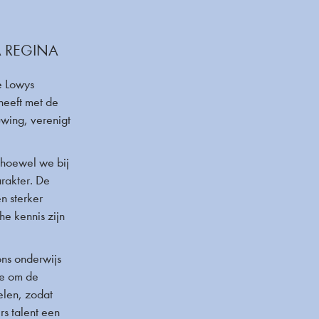
A REGINA
e Lowys
 heeft met de
uwing, verenigt
t hoewel we bij
arakter. De
n sterker
he kennis zijn
ons onderwijs
ie om de
elen, zodat
rs talent een