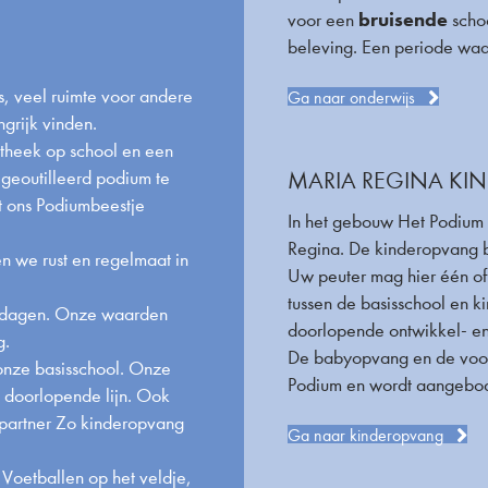
bruisende
voor een
schoo
beleving. Een periode wa
s, veel ruimte voor andere
Ga naar onderwijs
ngrijk vinden.
otheek op school en een
 geoutilleerd podium te
MARIA REGINA KI
t ons Podiumbeestje
In het gebouw Het Podium 
Regina. De kinderopvang bi
en we rust en regelmaat in
Uw peuter mag hier één of
tussen de basisschool en 
estdagen. Onze waarden
doorlopende ontwikkel- en 
g.
De babyopvang en de voor
onze basisschool. Onze
Podium en wordt aangebo
n doorlopende lijn. Ook
partner Zo kinderopvang
Ga naar kinderopvang
. Voetballen op het veldje,