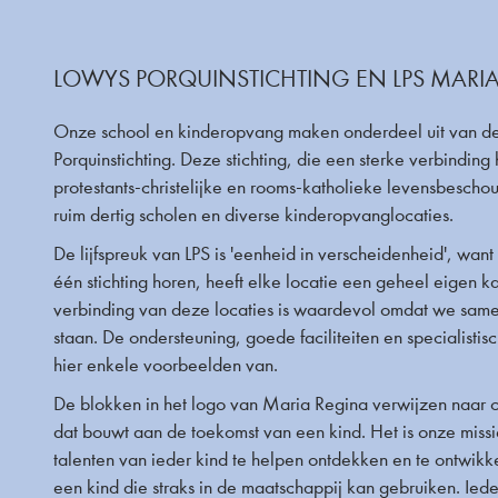
LOWYS PORQUINSTICHTING EN LPS MARI
Onze school en kinderopvang maken onderdeel uit van d
Porquinstichting. Deze stichting, die een sterke verbinding
protestants-christelijke en rooms-katholieke levensbescho
ruim dertig scholen en diverse kinderopvanglocaties.
De lijfspreuk van LPS is 'eenheid in verscheidenheid', wan
één stichting horen, heeft elke locatie een geheel eigen k
verbinding van deze locaties is waardevol omdat we same
staan. De ondersteuning, goede faciliteiten en specialistisc
hier enkele voorbeelden van.
De blokken in het logo van Maria Regina verwijzen naar 
dat bouwt aan de toekomst van een kind. Het is onze miss
talenten van ieder kind te helpen ontdekken en te ontwikk
een kind die straks in de maatschappij kan gebruiken. Iede