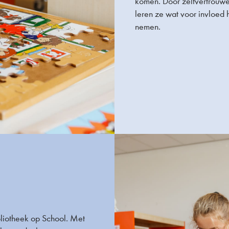
komen. Door zelfvertrouwen
leren ze wat voor invloed 
nemen.
liotheek op School. Met