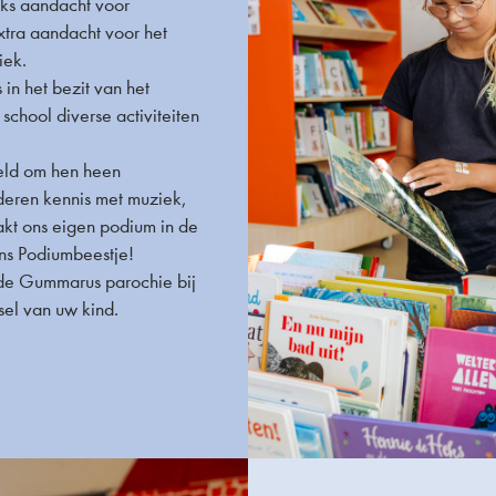
jks aandacht voor
extra aandacht voor het
iek.
 in het bezit van het
school diverse activiteiten
reld om hen heen
deren kennis met muziek,
akt ons eigen podium in de
ns Podiumbeestje!
e Gummarus parochie bij
el van uw kind.