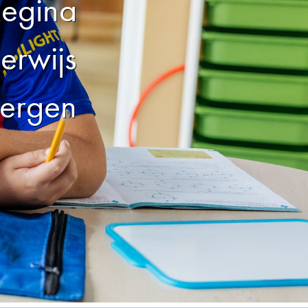
Regina
erwijs
bergen