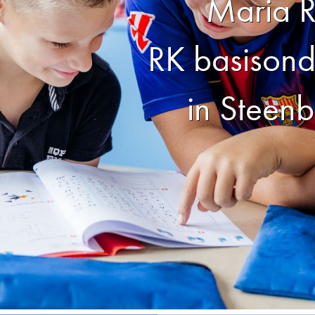
Maria 
RK basisond
in Steen