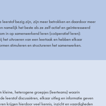
de leerstof bezig zijn, zijn meer betrokken en daardoor meer
 namelijk het beste als ze zelf actief en geïnteresseerd
rom in op samenwerkend leren (coöperatief leren):
ij het uitvoeren van een leertaak en hebben elkaar
rmen stimuleren en structureren het samenwerken.
in kleine, heterogene groepjes (leerteams) waarin
de leerstof discussiëren, elkaar uitleg en informatie geven
ren krijgen hierdoor veel kennis, inzicht en vaardigheden