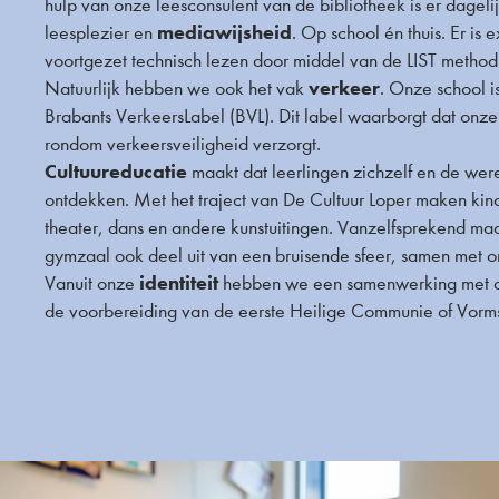
hulp van onze leesconsulent van de bibliotheek is er dageli
mediawijsheid
leesplezier en
. Op school én thuis.
Er is 
voortgezet technisch lezen door middel van de LIST method
verkeer
Natuurlijk hebben we ook het vak
. Onze school is
Brabants VerkeersLabel (BVL). Dit label waarborgt dat onze 
rondom verkeersveiligheid verzorgt.
Cultuureducatie
maakt dat leerlingen zichzelf en de we
ontdekken. Met het traject van De Cultuur Loper maken kin
theater, dans en andere kunstuitingen. Vanzelfsprekend ma
gymzaal ook deel uit van een bruisende sfeer, samen met o
identiteit
Vanuit onze
hebben we een samenwerking met d
de voorbereiding van de eerste Heilige Communie of Vorms