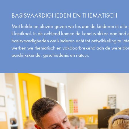
BASISVAARDIGHEDEN EN THEMATISCH
Met liefde en plezier geven we les aan de kinderen in all
klassikaal. In de ochtend komen de kennisvakken aan bod
basisvaardigheden om kinderen echt tot ontwikkeling te la
werken we thematisch en vakdoorbrekend aan de wereldo
aardrijkskunde, geschiedenis en natuur.