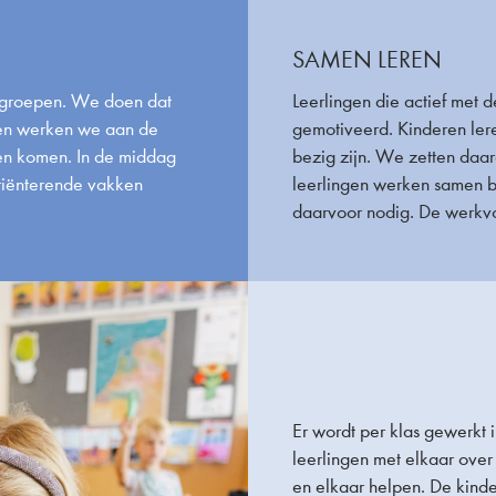
SAMEN LEREN
e groepen. We doen dat
Leerlingen die actief met 
 en werken we aan de
gemotiveerd. Kinderen leren
ten komen. In de middag
bezig zijn. We zetten daa
riënterende vakken
leerlingen werken samen b
daarvoor nodig. De werkvo
Er wordt per klas gewerkt 
leerlingen met elkaar over 
en elkaar helpen. De kinde